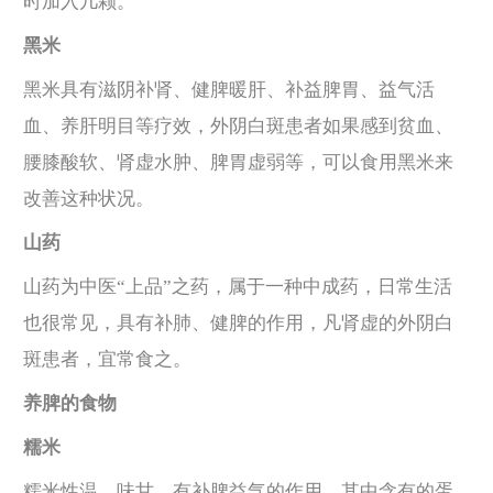
时加入几颗。
黑米
黑米具有滋阴补肾、健脾暖肝、补益脾胃、益气活
血、养肝明目等疗效，外阴白斑患者如果感到贫血、
腰膝酸软、肾虚水肿、脾胃虚弱等，可以食用黑米来
改善这种状况。
山药
山药为中医“上品”之药，属于一种中成药，日常生活
也很常见，具有补肺、健脾的作用，凡肾虚的外阴白
斑患者，宜常食之。
养脾的食物
糯米
糯米性温，味甘，有补脾益气的作用，其中含有的蛋