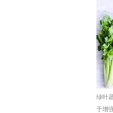
绿叶
于增