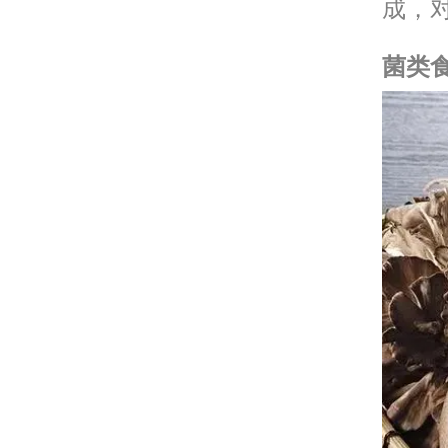
成，
菌类