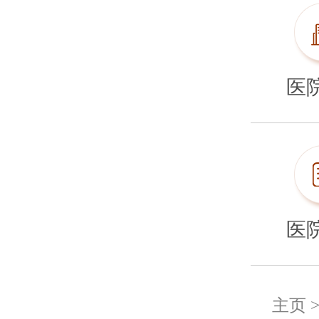
医
医
主页