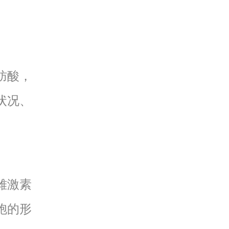
肪酸，
状况、
雌激素
胞的形