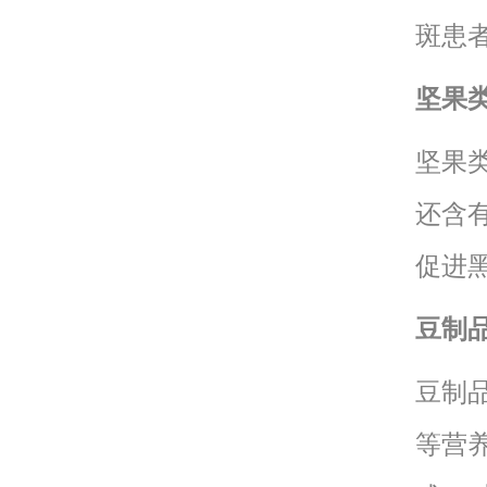
斑患
坚果
坚果
还含
促进
豆制
豆制
等营