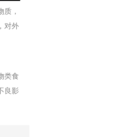
物质，
，对外
物类食
不良影