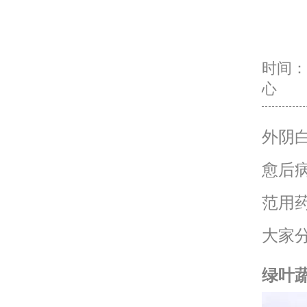
时间：20
心
外阴
愈后
范用
大家
绿叶