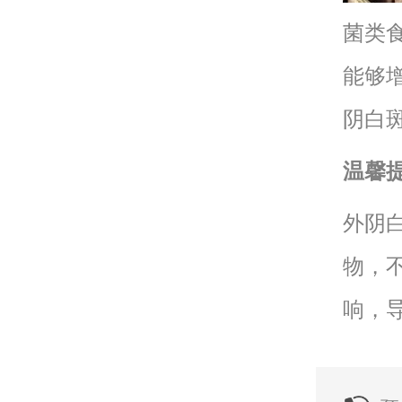
菌类
能够
阴白
温馨
外阴
物，
响，