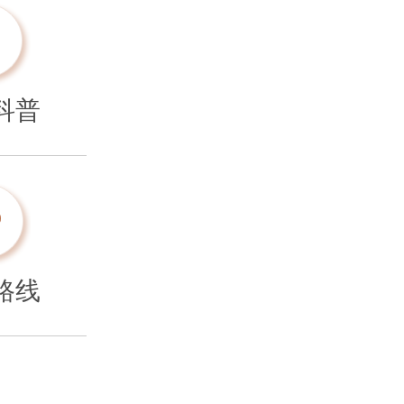
科普
路线