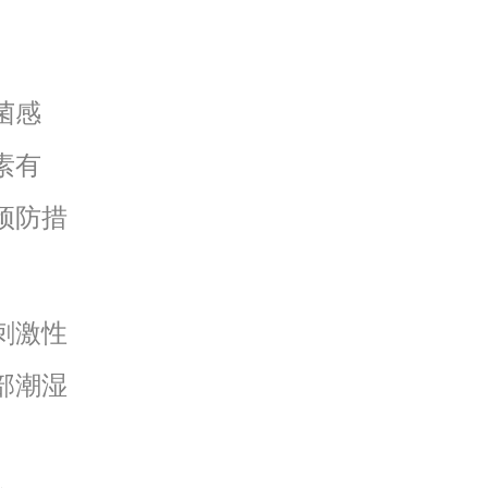
菌感
素有
预防措
刺激性
部潮湿