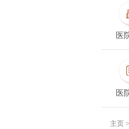
医
医
主页