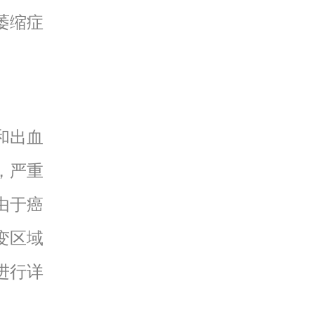
萎缩症
和出血
，严重
由于癌
变区域
进行详