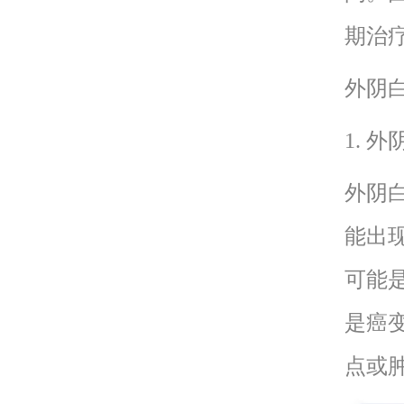
期治
外阴
1. 
外阴
能出
可能
是癌
点或