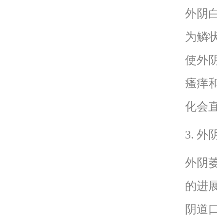
外阴
为鳞
使外
瘙痒
化会
3. 
外阴
的进
阴道