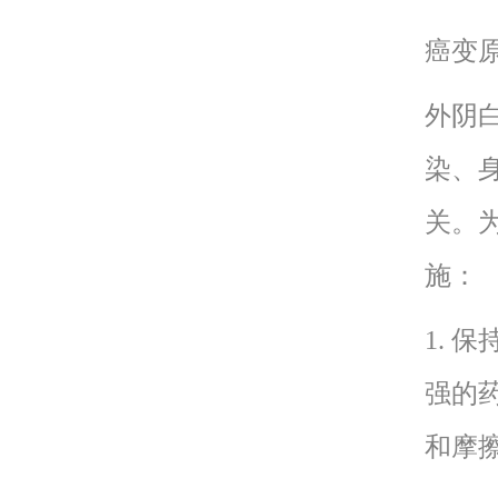
癌变
外阴
染、
关。
施：
1.
强的
和摩