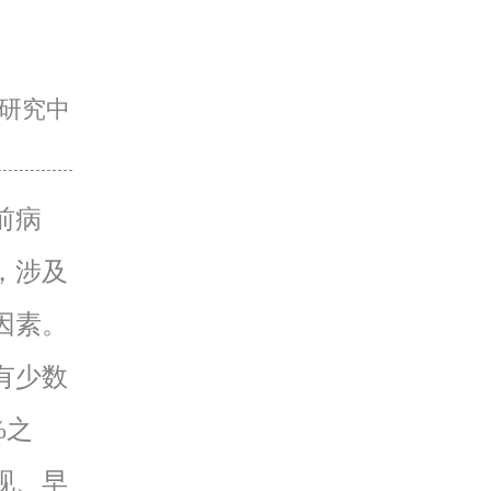
研究中
前病
，涉及
因素。
有少数
%之
现、早