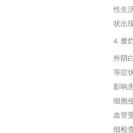
性生
状出
4. 
外阴
等症
影响
细胞
血管
细检