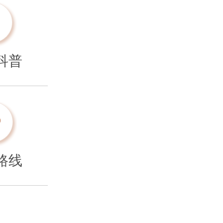
科普
路线