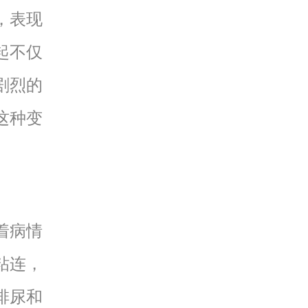
，表现
起不仅
剧烈的
这种变
着病情
粘连，
排尿和