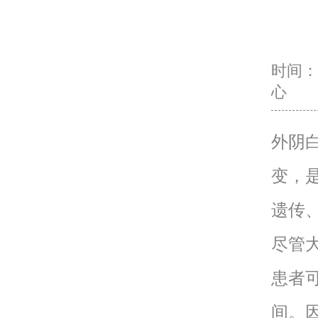
时间：20
心
外阴
变，
遗传
尽管
患者
间。