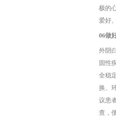
极的
爱好
06做
外阴
固性
全稳
换、
议患
查，