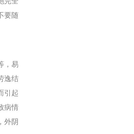
胞完全
不要随
等，易
劳逸结
而引起
致病情
，外阴