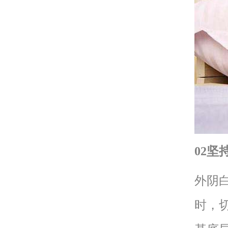
02坚
外阴
时，