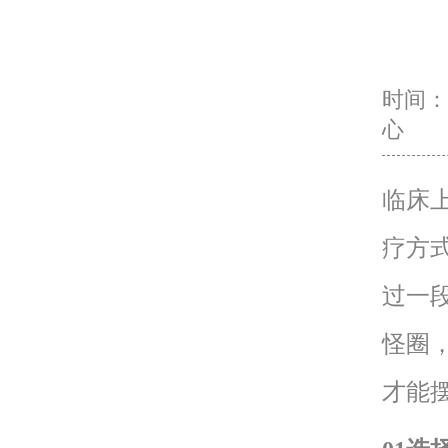
时间：20
心
临床
疗方
过一
怪圈
才能摆