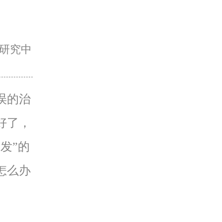
研究中
误的治
好了，
发”的
怎么办