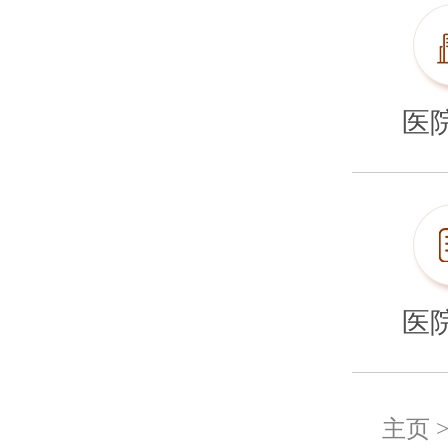
医
医
主页