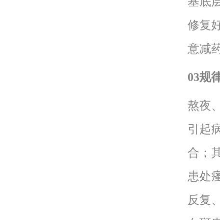
基底
修复
意减
03规
熬夜
引起
合；
患处
反复