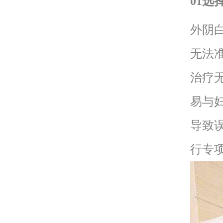
01选
外阴
无法
治疗
易与
导致
行专