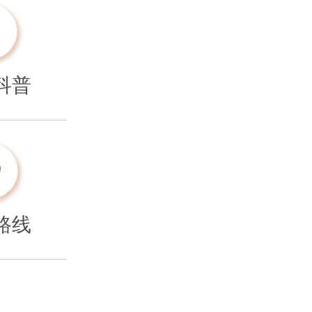
科普
路线