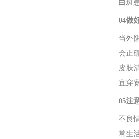
白斑
04做
当外
会正
皮肤
宜穿
05注
不良
常生