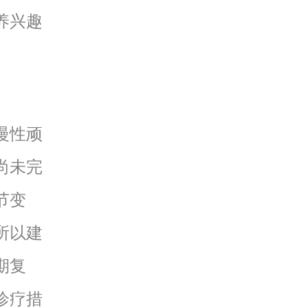
养兴趣
慢性顽
尚未完
节变
所以建
期复
诊疗措