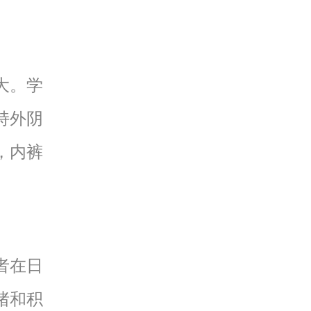
大。学
持外阴
，内裤
者在日
绪和积