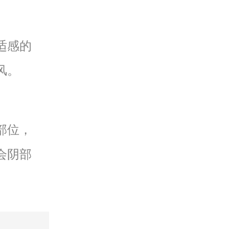
适感的
风。
部位，
会阴部