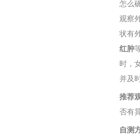
怎么
观察
状有
红肿
时，
并及
推荐
否有
自测