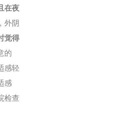
且在夜
，外阴
时觉得
意的
适感轻
适感
院检查