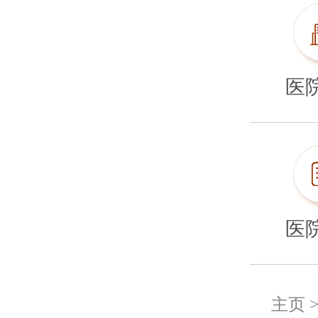
医
医
主页