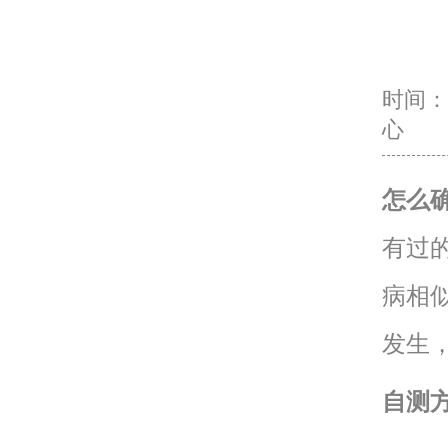
时间：20
心
怎么
有过
病相
发生
自测