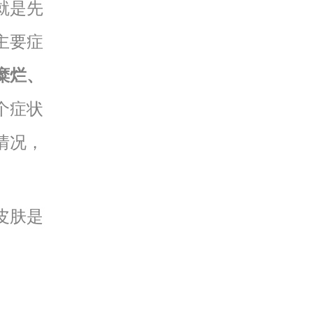
就是先
主要症
糜烂、
个症状
情况，
皮肤是