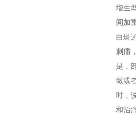
增生
间加
白斑
刺痛
是，
微或
时，
和治