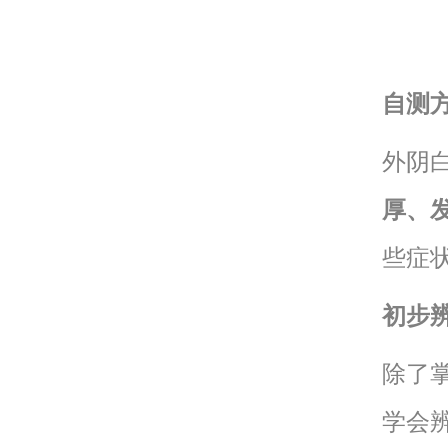
自测
外阴
厚、
些症
初步
除了
学会