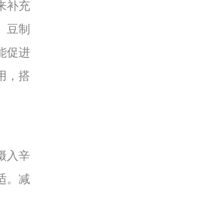
来补充
、豆制
能促进
用，搭
摄入辛
适。减