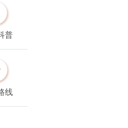
科普
路线