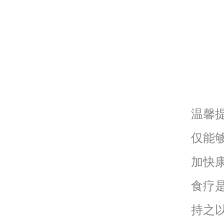
温馨
仅能
加快
食疗
持之