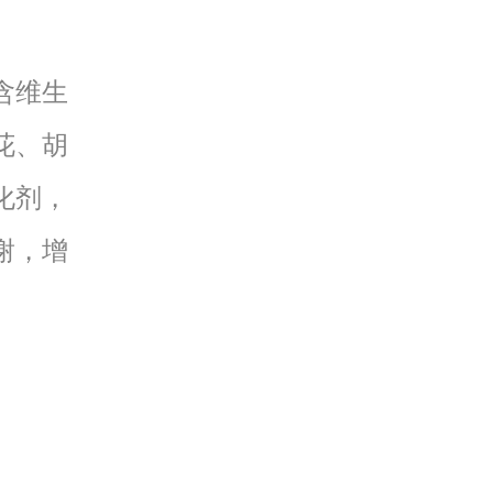
含维生
花、胡
化剂，
谢，增