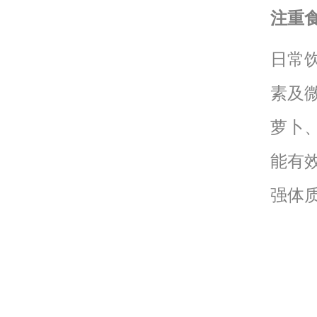
注重
日常
素及
萝卜
能有
强体