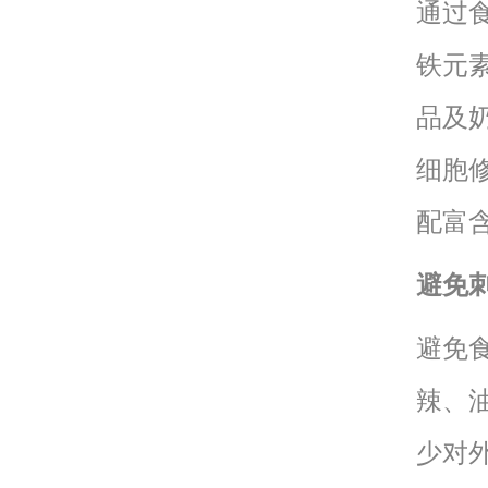
通过
铁元
品及
细胞
配富
避免
避免
辣、
少对