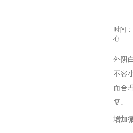
时间：20
心
外阴
不容
而合
复。
增加