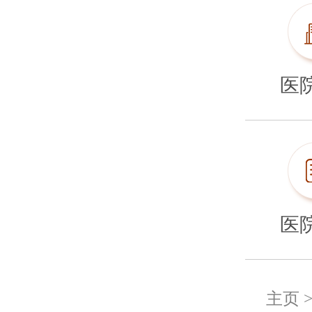
医
医
主页