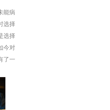
未能病
时选择
是选择
如今对
有了一