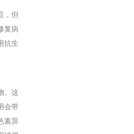
症，但
修复病
用抗生
物。这
用会带
色素异