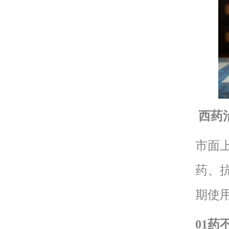
西药
市面
药、
期使
01药