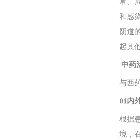
常、
和感
阴道
起其
中药
与西
01
根据
境，