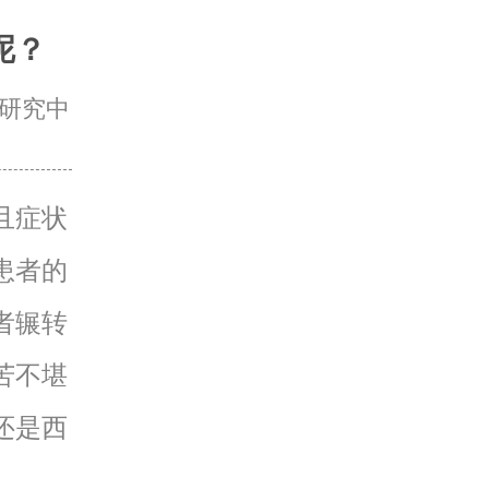
呢？
研究中
且症状
患者的
者辗转
苦不堪
还是西