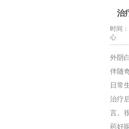
治
时间：20
心
外阴
伴随
日常
治疗
言。
药好