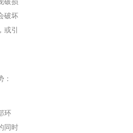
现破损
会破坏
，或引
势：
部环
的同时