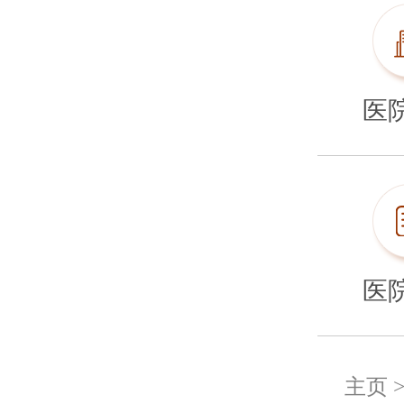
医
医
主页