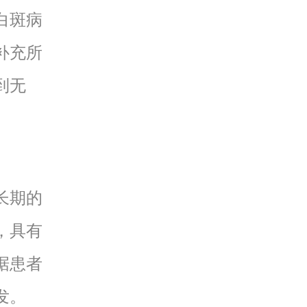
白斑病
补充所
到无
长期的
，具有
据患者
发。