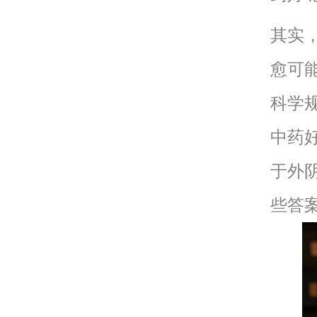
其实
愈可
科学
中药
于外
些答