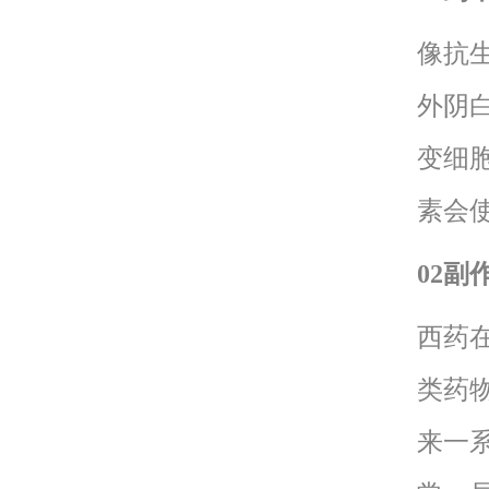
像抗
外阴
变细
素会
02副
西药
类药
来一