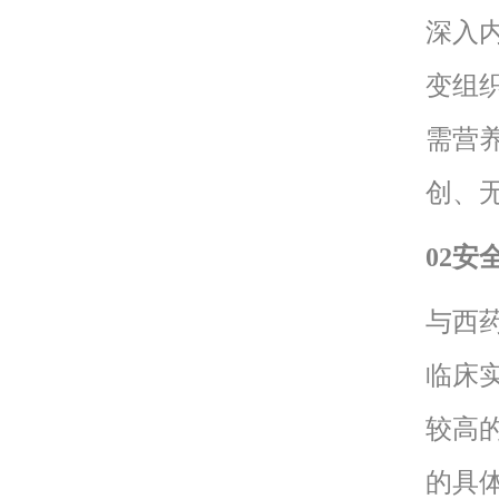
深入
变组
需营
创、
02安
与西
临床
较高
的具