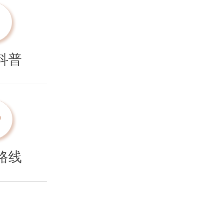
科普
路线