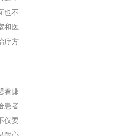
面也不
室和医
治疗方
想着赚
给患者
不仅要
是耐心