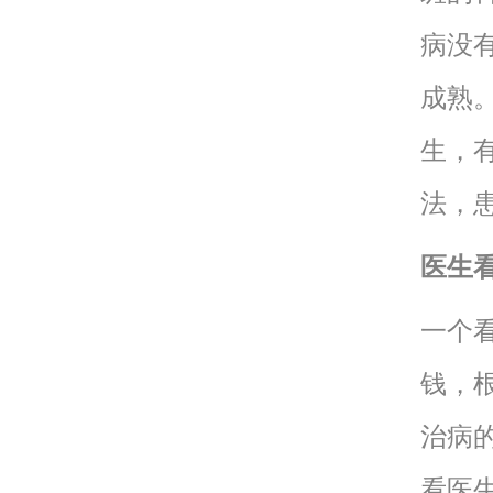
病没
成熟
生，
法，
医生
一个
钱，
治病
看医