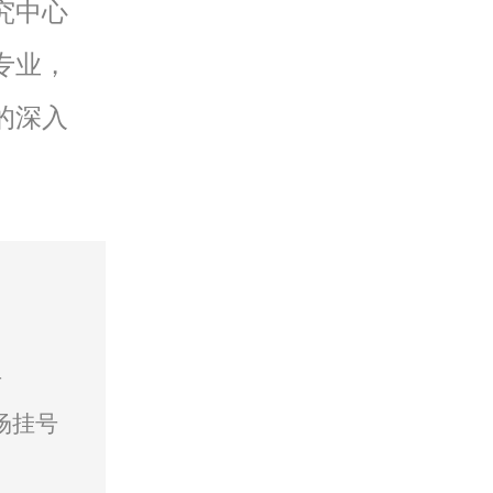
究中心
专业，
的深入
号
场挂号