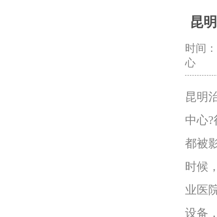
昆明
时间：20
心
昆明
中心
都被
时候
业医
设备