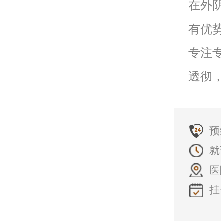
在外
有优
专注
透彻
预
就
医
挂