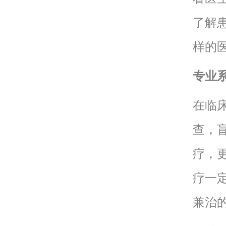
了解
样的
专业
在临
查，
疗，
疗一
兼治