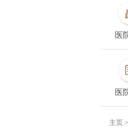
医
医
主页