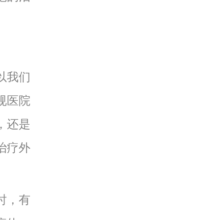
以我们
规医院
，还是
治疗外
。
时，有