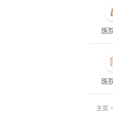
医
医
主页