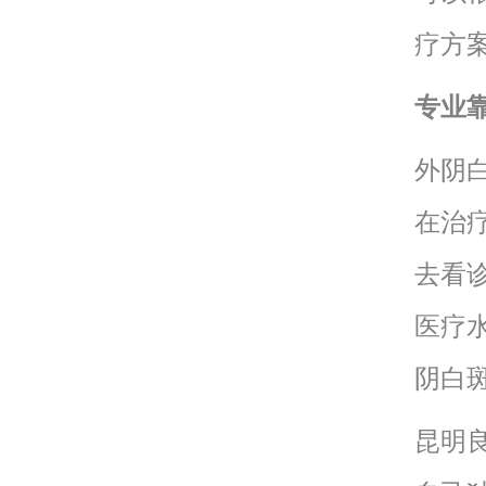
疗方
专业
外阴
在治
去看
医疗
阴白
昆明