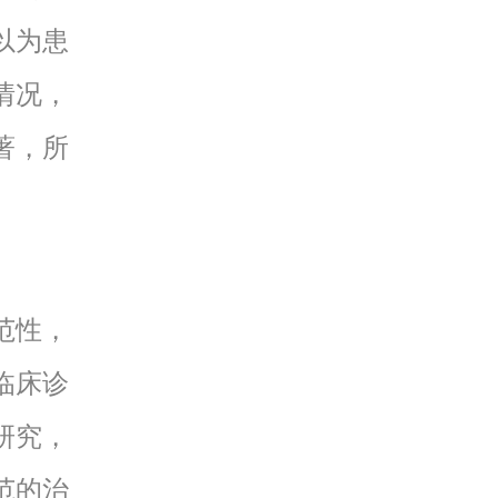
以为患
情况，
著，所
范性，
临床诊
研究，
范的治