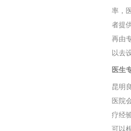
率，
者提
再由
以去
医生
昆明
医院
疗经
可以