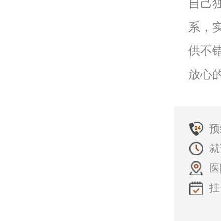
自己
系，
供不
放心
预
就
医
挂