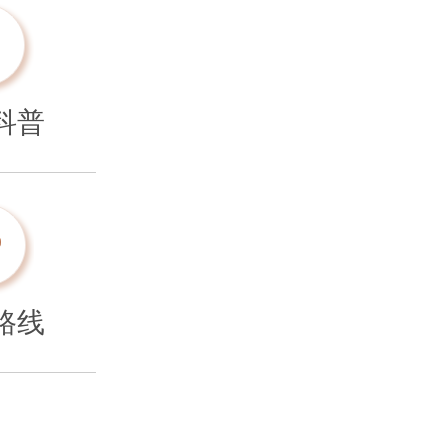
科普
路线