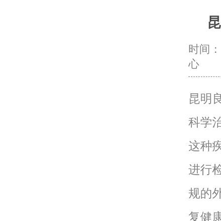
昆
时间：20
心
昆明
科学
这种
进行
规的
复健