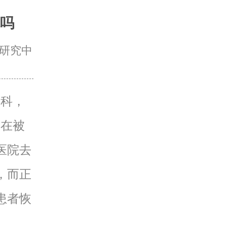
吗
研究中
专科，
正在被
医院去
，而正
患者恢