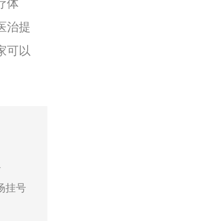
疗体
医治提
家可以
号
场挂号