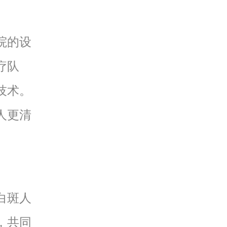
院的设
疗队
技术。
人更清
白斑人
，共同