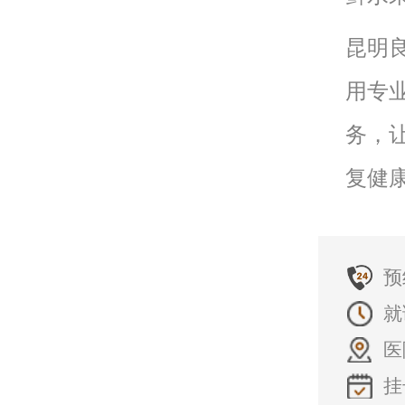
昆明
用专
务，
复健
预
就
医
挂