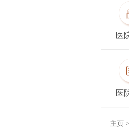
医
医
主页