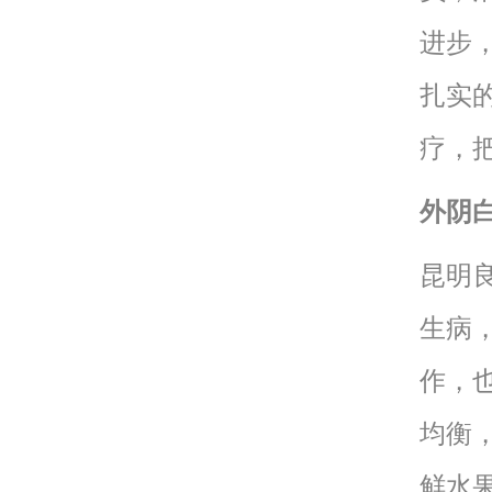
进步
扎实
疗，
外阴
昆明
生病
作，
均衡
鲜水