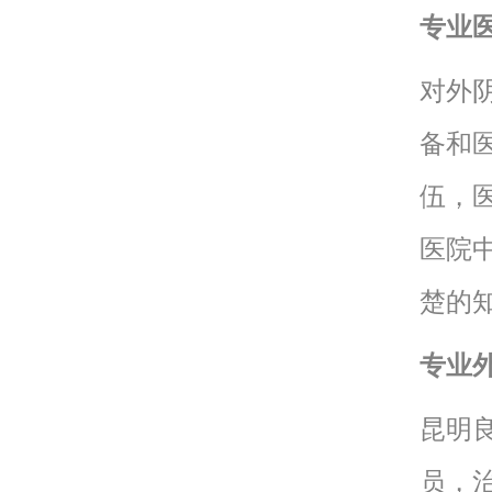
专业
对外
备和
伍，
医院
楚的
专业
昆明
员，