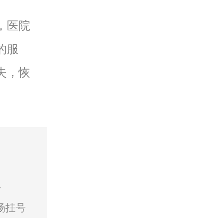
，医院
的服
失，恢
号
场挂号