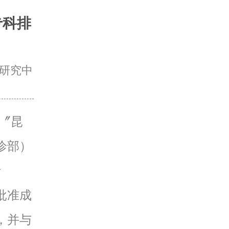
专科排
研究中
〞昆
诊部）
行
批准成
，并与