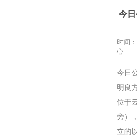
今日
时间：20
心
今日
明良
位于
旁）
立的