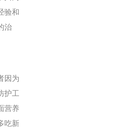
经验和
的治
者因为
防护工
面营养
多吃新