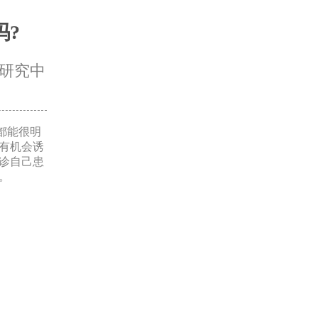
吗?
研究中
都能很明
有机会诱
诊自己患
。