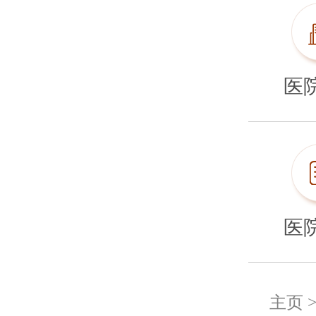
医
医
主页