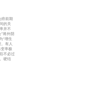
为癌前期
间的关
率并不
会”将外阴
为“增生
型。有人
癌变率极
后不必过
。硬结