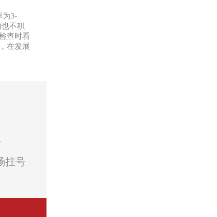
为3-
病也不积
检查时看
，在发展
号
场挂号