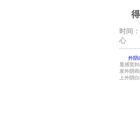
得
时间：20
心
外阴
显感觉到
发外阴癌
上外阴白