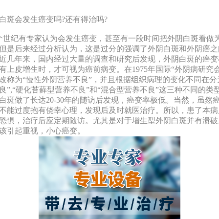
白斑会发生癌变吗?还有得治吗?
世纪有专家认为会发生癌变，甚至有一段时间把外阴白斑看做
但是后来经过分析认为，这是过分的强调了外阴白斑和外阴癌之
近几年来，国内经过大量的调查和研究后发现，外阴白斑的癌变
有上皮增生时，才可视为癌前病变。在1975年国际“外阴病研究
改称为“慢性外阴营养不良”，并且根据组织病理的变化不同在分
良”,“硬化苔藓型营养不良”和“混合型营养不良”这三种不同的类
白斑做了长达20-30年的随访后发现，癌变率极低。当然，虽然
不能过度抱有侥幸心理，发现后及时就医治疗。所以，患了本病
恐惧，治疗后应定期随访。尤其是对于增生型外阴白斑并有溃破
该引起重视，小心癌变。