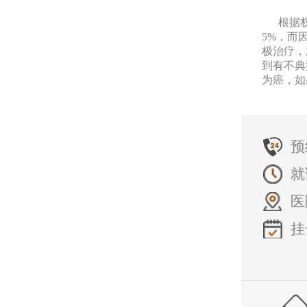
根据权威
5%，而
极治疗，
到有不典
为癌，如
预
就
医
挂