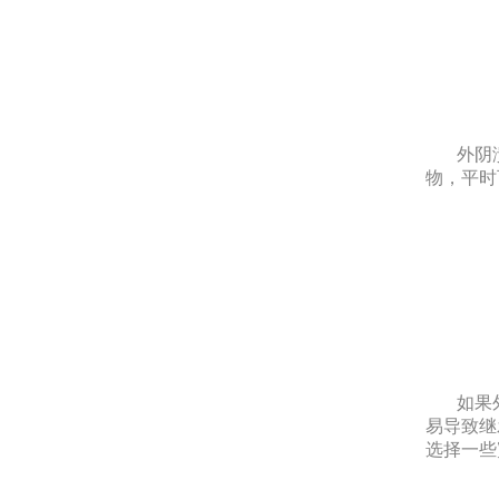
外阴溃
物，平时
如果外
易导致继
选择一些