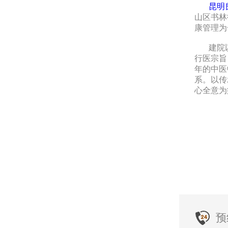
昆明
山区书林
康管理为
建院以
行医宗旨
年的中医
系。以传
心全意为
预