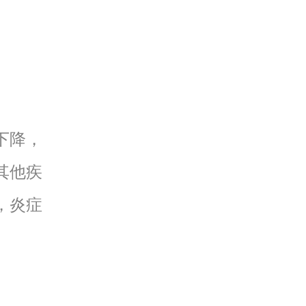
。
下降，
其他疾
，炎症