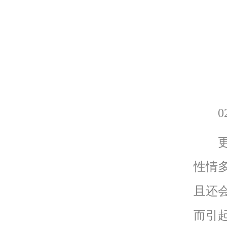
02
更年
性情
且还
而引