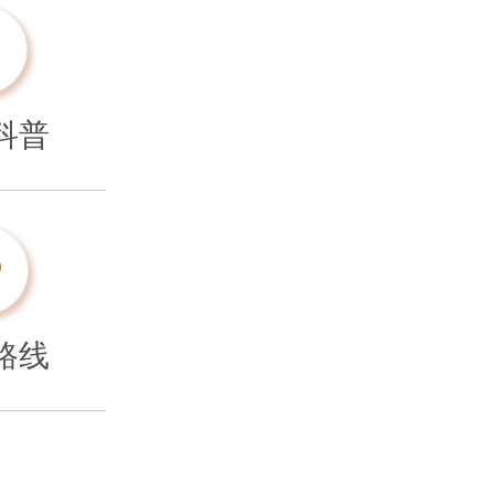
科普
路线