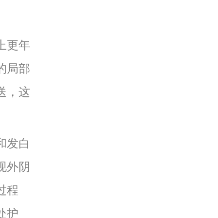
上更年
的局部
送，这
和发白
现外阴
过程
处护