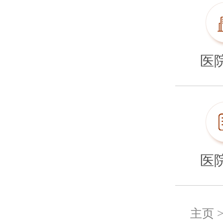
医
医
主页