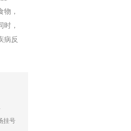
食物，
同时，
疾病反
号
场挂号