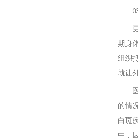
03
更年
期身
组织
就让
医生
的情
白斑
中，