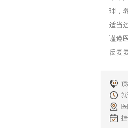
理，
适当
谨遵
反复
预
就
医
挂