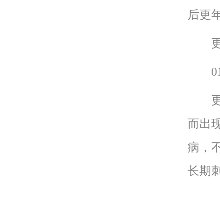
后更
更年
01
更年
而出
病，
长期