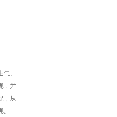
生气、
现，并
况，从
现。