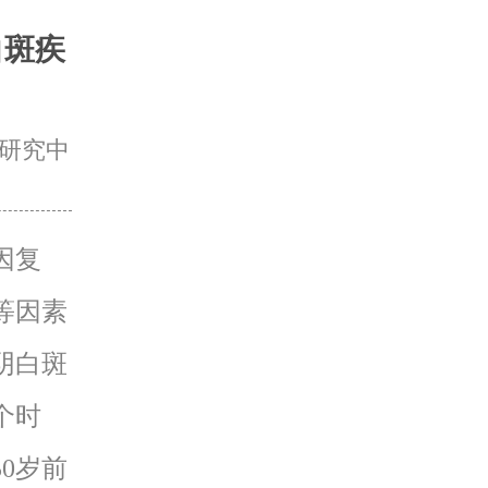
白斑疾
研究中
因复
等因素
阴白斑
个时
0岁前