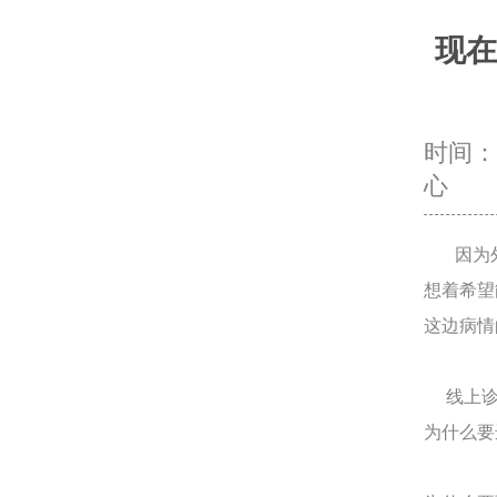
现在
时间：20
心
因为外
想着希望
这边病情
线上诊
为什么要