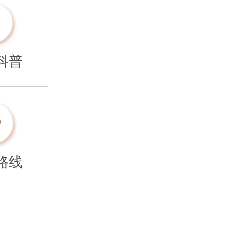
科普
路线