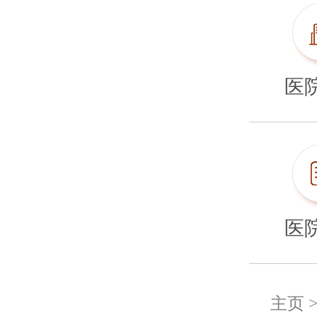
医
医
主页