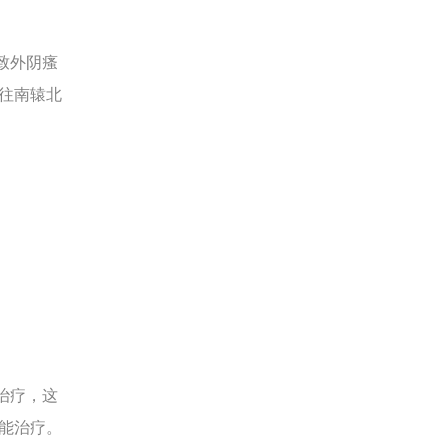
致外阴瘙
往南辕北
治疗，这
能治疗。