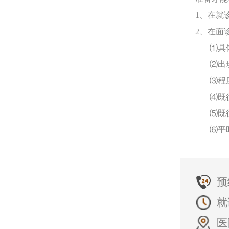
1、在就
2、在面
⑴具体
⑵出现
⑶程度
⑷既往
⑸既往
⑹平时健
预
就
医