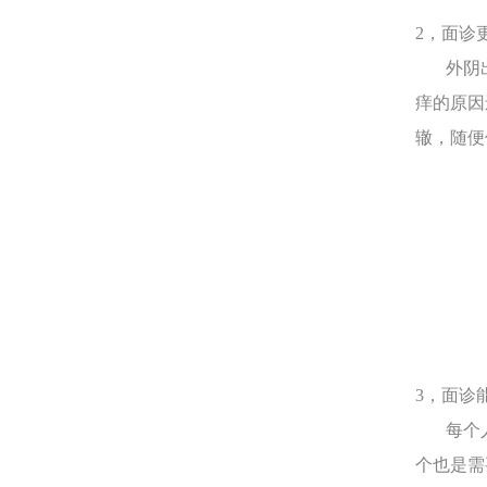
2，面诊
外阴出
痒的原因
辙，随便
3，面诊
每个人
个也是需