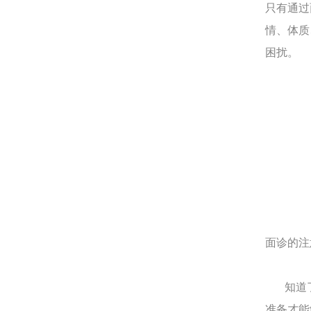
只有通过
情、体质
困扰。
面诊的注
知道了
准备才能