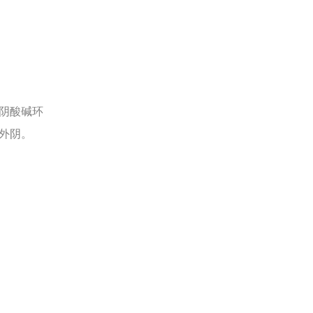
阴酸碱环
外阴。