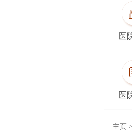
医
医
主页