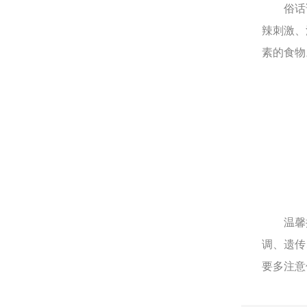
俗话说
辣刺激、
素的食物
温馨提
调、遗传
要多注意