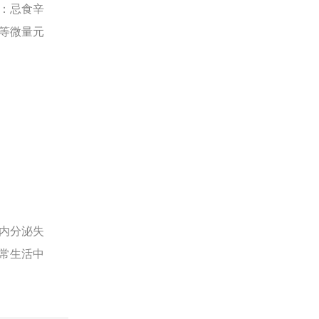
：忌食辛
等微量元
内分泌失
常生活中