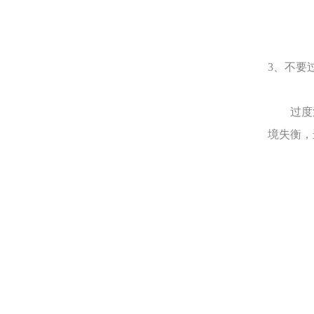
3、不要
过度清
境失衡，