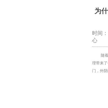
为什
时间：20
心
随着社
理带来了
门，外阴