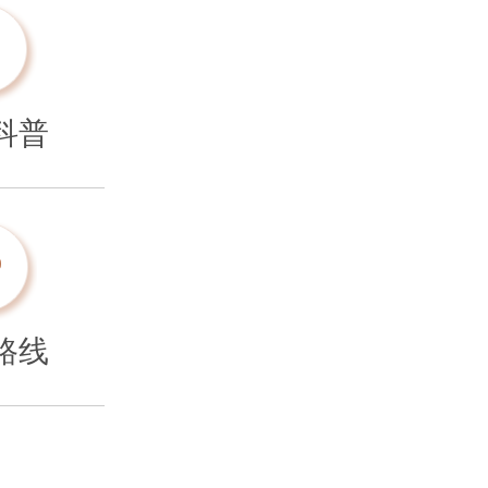
科普
路线