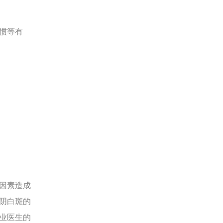
惯等有
因素造成
阴白斑的
业医生的