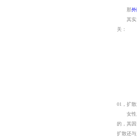
那
外
其实，
关：
01，扩
女性朋
的，其因
扩散还与