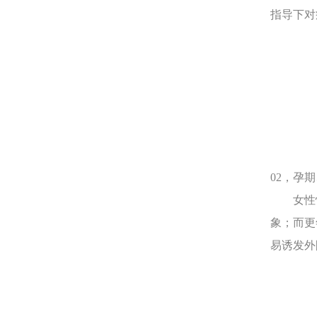
指导下对
02，孕
女性怀
象；而更
易诱发外