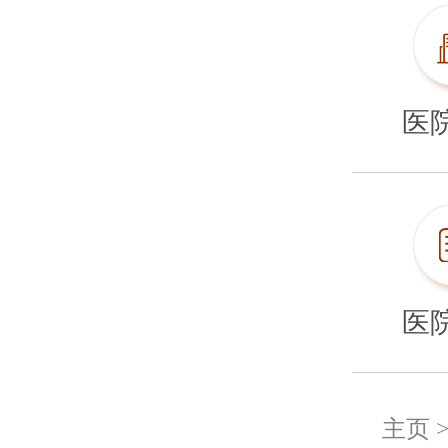
医
医
主页