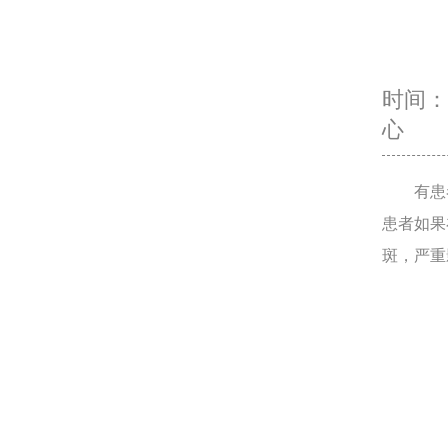
时间：20
心
有患者
患者如果
斑，严重