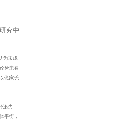
研究中
认为未成
经验来看
所以做家长
分泌失
体平衡，