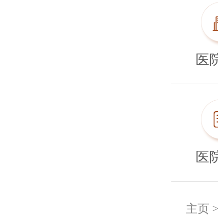
医
医
主页