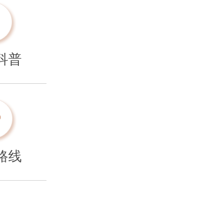
科普
路线