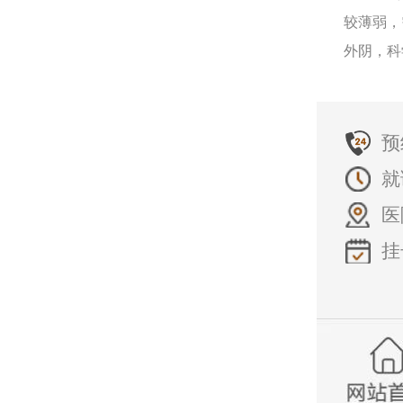
较薄弱，
外阴，科
预
就
医
挂