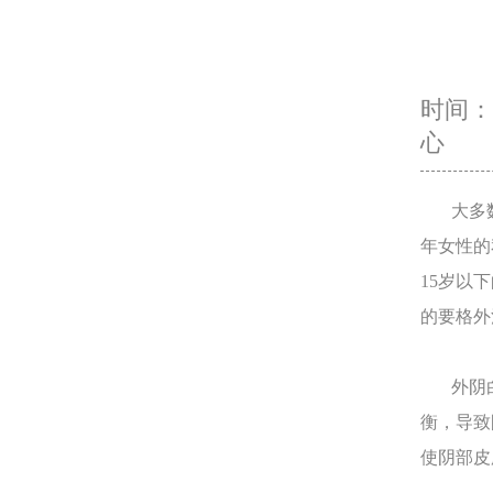
时间：20
心
大多数
年女性的
15岁以
的要格外
外阴白
衡，导致
使阴部皮