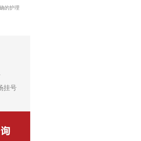
确的护理
号
场挂号