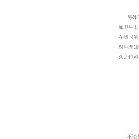
另外值
如卫生巾
在我国的
对生理知
久之也容
不论是