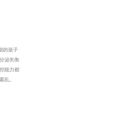
期的孩子
分泌失衡
控能力都
紊乱。