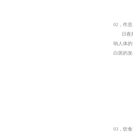
02，作
日夜颠
响人体的
白斑的发
03，饮