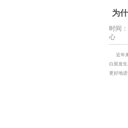
为什
时间：20
心
近年来
白斑发生
更好地进