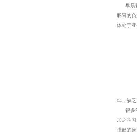
早晨赖
肠胃的负
体处于亚
04，缺
很多年
加之学习
强健的身