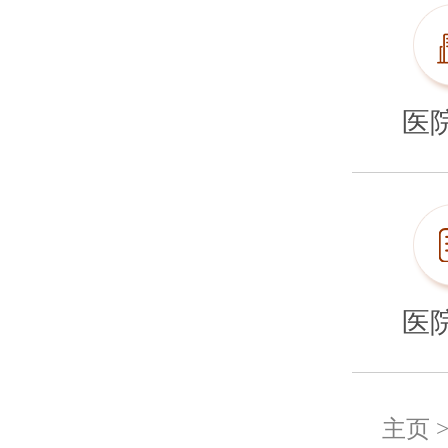
医
医
主页