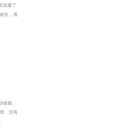
等加重了
缺失，身
动锻炼。
滑。没有
。