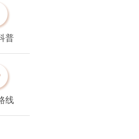
科普
路线