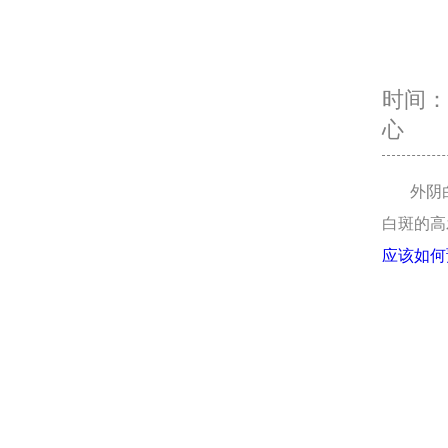
时间：20
心
外阴白
白斑的高
应该如何