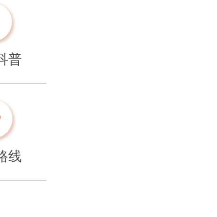
科普
路线