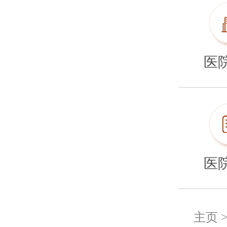
医
医
主页