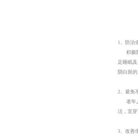
1、防治
积极防
足睡眠及
阴白斑的
2、避免
老年人
洁，宜穿
3、改善