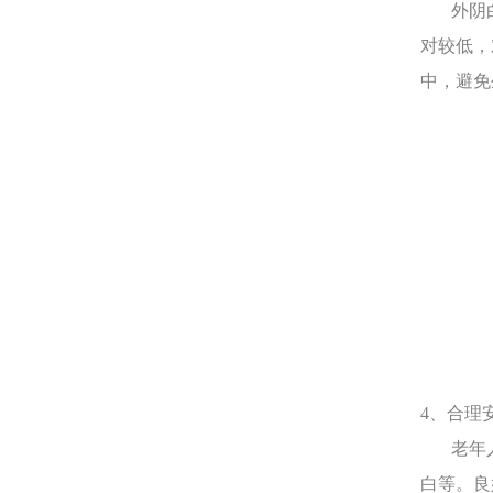
外阴白
对较低，
中，避免
4、合理
老年人
白等。良