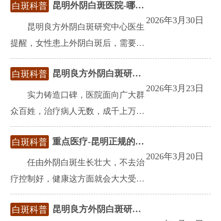
昆明外阴白斑医院-哪家正规?
白斑科普
病治疗是对症且有效的，这样才能利于病情的恢复。
2026年3月30日
昆明良方外阴白斑研究中心医生
提醒，女性患上外阴白斑后，需要注
意阴部的清洁与干爽，用温水清洗阴
昆明良方外阴白斑研究中心专科医院{有效果吗}?
白斑科普
部，穿透气、宽松的棉质内裤。
2026年3月23日
实力铸造口碑，医院面向广大群
众百姓，治疗病人无数，成千上万的
患者在医院通过治疗得到康复。
重点医疗-昆明正规的外阴白斑医院?
白斑科普
2026年3月20日
任由外阴白斑生长壮大，不去治
疗控制好，健康这方面就会大大受
损。所以一定做好治疗以及防护工
昆明良方外阴白斑研究中心-治病有规范。
白斑科普
作，相