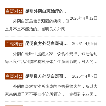
较好的效果。所以也不要因此失去信
昆明外阴白斑治疗的医院-患外阴白斑的原因?
白斑科普
心。昆明良方外阴白斑研究中心是一
2026年4月12日
家专业医院，找准病因，采用特色中
外阴白斑虽然是顽固的疾病，但
医中药专治，是一家靠谱的医院。
是并不是不能治的。昆明良方外阴白
斑研究中心科学技术，现代化医疗设
昆明良方外阴白斑研究中心治疗针对性强
2026年4月9日
白斑科普
施，做好医疗检测。科学系统性的治
疗，是可以把病治疗好的。
外阴白斑医生提醒大家，饮食不规律、缺乏运动
等不良生活习惯容易对身体产生负面影响，对人的健
康不利，也阻碍患者的康复。所以需要保持健康的生
昆明良方外阴白斑研究中心是私立吗
2026年4月7日
白斑科普
活方式，如保持规律健康的作息时间，不要熬夜，饮
食避免刺激辛辣，营养要均衡，积极的治疗加上护理
外阴白斑对女性所造成的危害是很大的，所以大
以减少复发的风险。
家患病后千万不要去小诊所看诊，一定得到专业医治
外阴白斑的专业正规医院进行看诊，这样才能确保疾