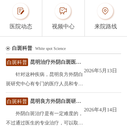
医院动态
视频中心
来院路线
白斑科普
White spot Science
昆明治疗外阴白斑医院排名-外白斑会传染吗？
白斑科普
2026年5月13日
针对这种疾病，昆明良方外阴白
斑研究中心有专门的医疗人员和专门
的治疗技术以及丰富的经验，医院合
昆明良方外阴白斑研究中心专科医院
白斑科普
理运用中药治疗技术，祛除病灶，升
2026年4月14日
级祛白，专业治疗的技术科学治疗达
外阴白斑治疗是有一定难度的，
到康复的效果。
不过通过医生的专业治疗，可以取得