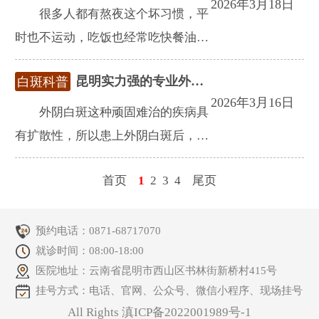
2026年3月18日
很多人都有熬夜这个坏习惯，平
时也不运动，吃饭也经常吃快餐油腻
刺激的食物，饮食不健康，身体都不
昆明实力强的专业外阴白斑医院?
白斑科普
到充足的营养，容易降低身体素质，
2026年3月16日
免疫力下降，引发疾病，为了自己的
外阴白斑这种顽固难治的疾病具
健康着想，还是要注意生活习惯。
有扩散性，所以患上外阴白斑后，治
疗疾病刻不容缓，患者朋友们不要拖
首页
1
2
3
4
尾页
延，察觉身体不适之后，一定要去专
业的医院治疗，相信在昆明良方外阴
白斑研究中心的治疗下，患者能够恢
预约电话：
0871-68717070
就诊时间：08:00-18:00
复健康。
医院地址：云南省昆明市西山区书林街新桥村415号
挂号方式：电话、官网、公众号、微信小程序、现场挂号
All Rights 滇ICP备2022001989号-1