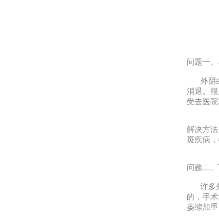
问题一、
外阴白
消退。很
受去医院
解决方法
斑疾病，
问题二、
许多外
的，手术
萎缩加重