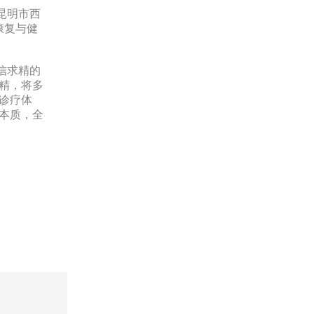
昆明市西
康复与健
信求精的
精，将多
诊疗体
本质，全