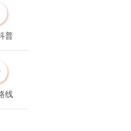
科普
路线