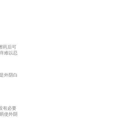
擦药后可
痒难以忍
是外阴白
没有必要
易使外阴