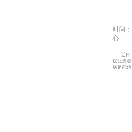
时间：20
心
近日，
仅让患者
病是能治