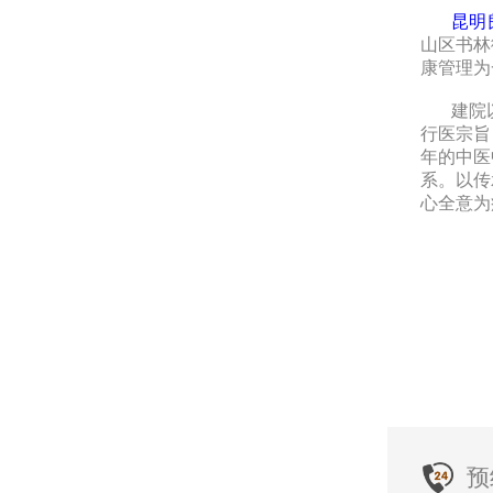
昆明
山区书林
康管理为
建院以
行医宗旨
年的中医
系。以传
心全意为
预