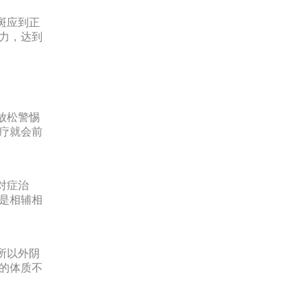
斑应到正
力，达到
放松警惕
疗就会前
对症治
是相辅相
所以外阴
的体质不