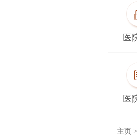
医
医
主页