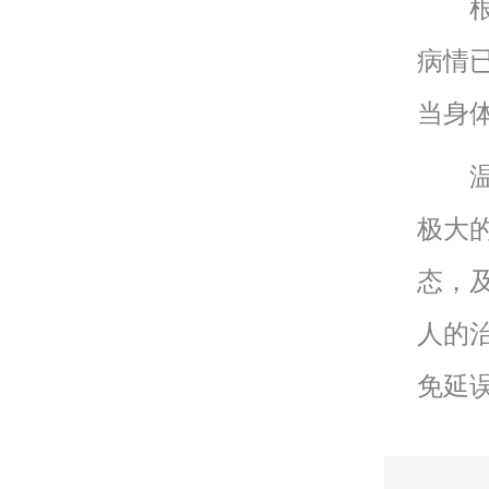
根据
病情
当身
温馨
极大
态，
人的
免延