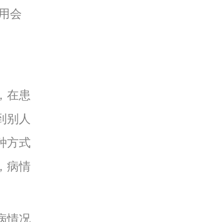
用会
，在患
到别人
种方式
，病情
病情况