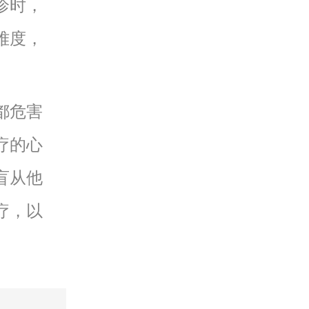
诊时，
难度，
都危害
疗的心
盲从他
疗，以