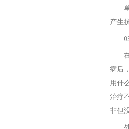
单纯
产生
03
在临
病后
用什
治疗
非但
外阴