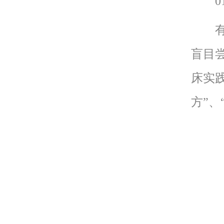
01
有些
盲目
床实
方”