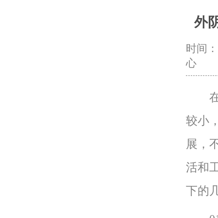
外
时间：20
心
在外
较小
展，
活和
下的