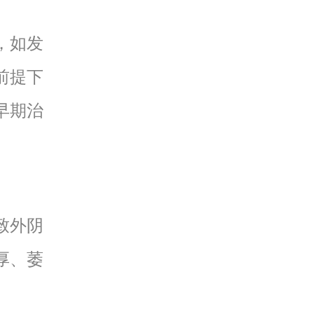
，如发
前提下
早期治
致外阴
厚、萎