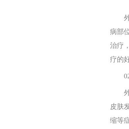
外阴
病部
治疗
疗的
02
外阴
皮肤
缩等