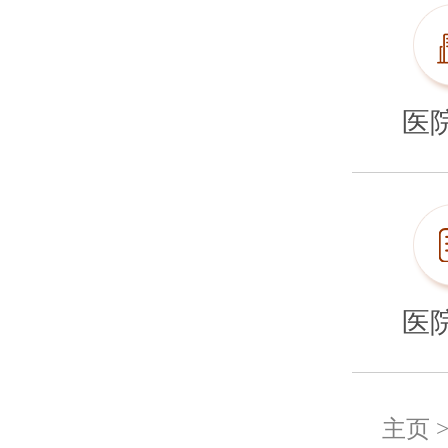
医
医
主页