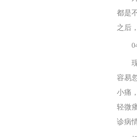
都是
之后
04
现代
容易
小痛
轻微
诊病