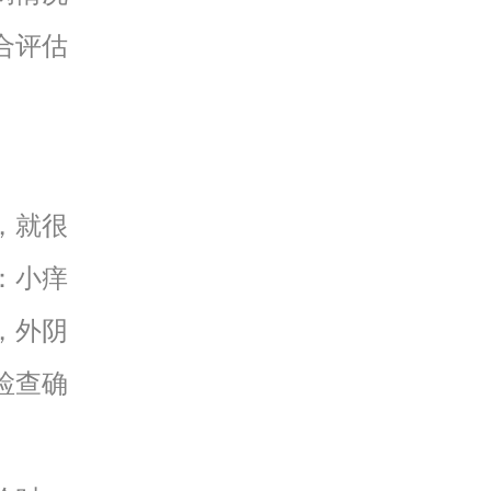
合评估
，就很
：小痒
，外阴
检查确