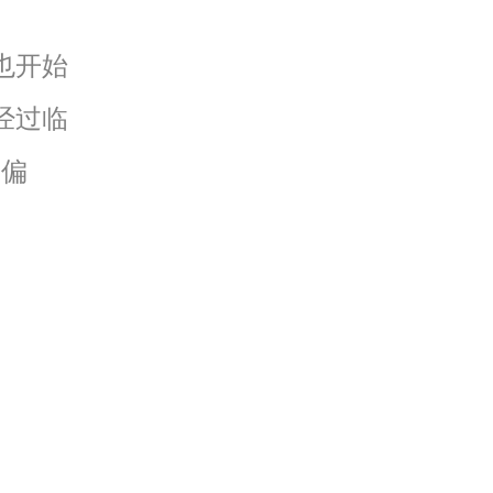
也开始
经过临
“偏