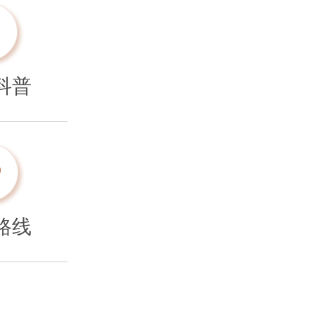
科普
路线