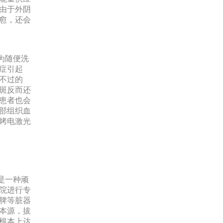
由于外阴
愈，还会
为随便洗
症引起
不过的
斑反而还
患者也会
部组织血
烤电激光
是一种顽
院进行专
脾等脏器
本源，拔
根本上达