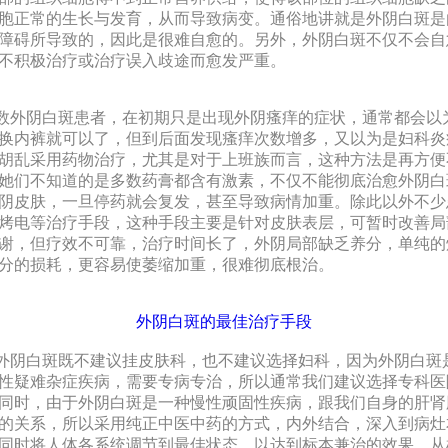
胞正常的生长与发育，从而
导致病变。通俗地讲就是外阴白斑是
障碍所导致的，因此是很难自愈的。另外，外阴白斑不仅不会自
不积极治疗或治疗误入歧途而愈发严重。
外阴白斑患者，在初期只是出现外阴瘙痒的症状，通常都会以
换内裤就可以了，但到后面发现瘙痒次数增多，又以为是妇科炎
胡乱采用药物治疗，尤其是
对于上班族而言，这种方法是再方便
她们不知道的是多数药膏都含有激素，不仅不能彻底治愈外阴白
阴皮肤，一旦停药就会复发，甚至导致病情加重。除此以外
不少
烤电等治疗手段，这种手段主要是针对皮肤表层，可暂时改善局
谢，但疗效不可靠，治疗时间长了，外阴局部缺乏养分，单纯的
分的损
耗，更容易使萎缩加重，很难彻底根治。
外阴白斑的最佳治疗手段
阴白斑既不建议挂皮肤科，也不建议选择妇科，因为外阴白斑
性疑难杂症疾病，需要专病专治，所以通常我们建议选择专科医
同时，由于外阴白斑是一
种慢性顽固性疾病，跟我们自身的肝肾
的关系，所以采用纯正中医中药的方式，内外结合，深入到病灶
同时将人体各系统调节到最佳状态，以达到标本兼治的
效果，从