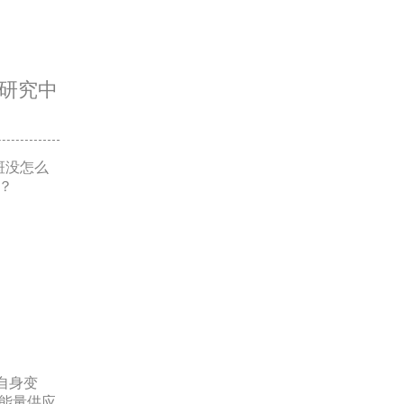
研究中
斑没怎么
？
自身变
能量供应