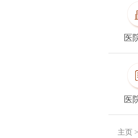
医
医
主页