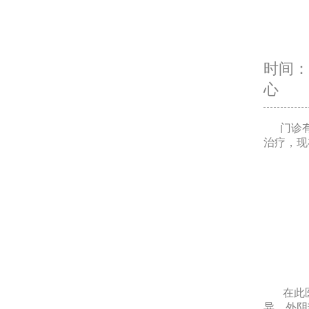
时间：20
心
门诊有
治疗，现
在此医
异，外阴