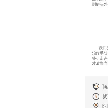
到解决外
我们无
治疗手段
够少走许
才后悔当
预
就
医