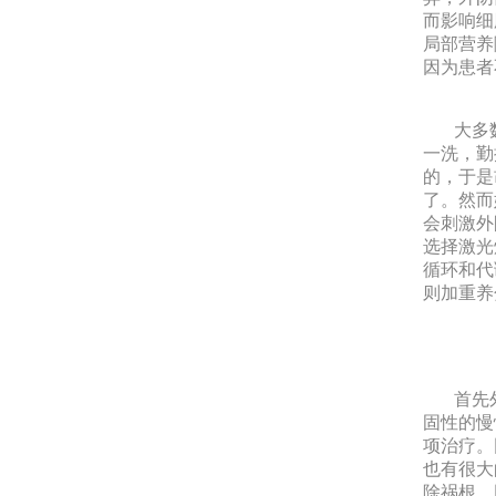
而影响细
局部营养
因为患者
大多数
一洗，勤
的，于是
了。然而
会刺激外
选择激光
循环和代
则加重养
首先外
固性的慢
项治疗。
也有很大
除祸根，