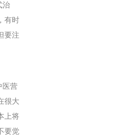
式治
，有时
但要注
中医营
在很大
本上将
不要觉