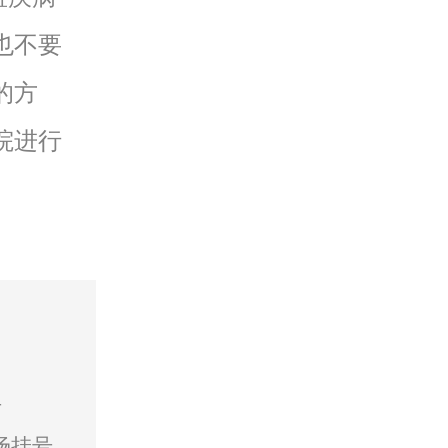
也不要
的方
院进行
号
场挂号