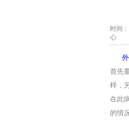
时间：20
心
外
首先
样，
在此
的情