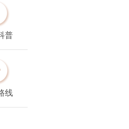
科普
路线