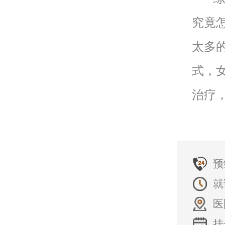
究竟
太多
式，
治疗
预
就
医
挂