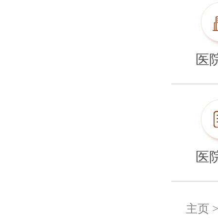
医
医
主页