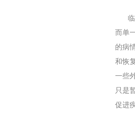
临床
而单
的病
和恢
一些
只是
促进