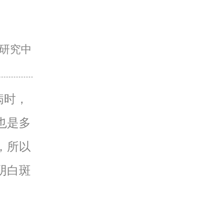
研究中
病时，
也是多
，所以
阴白斑