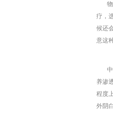
物理
疗，
候还
意这
中医
养渗
程度
外阴