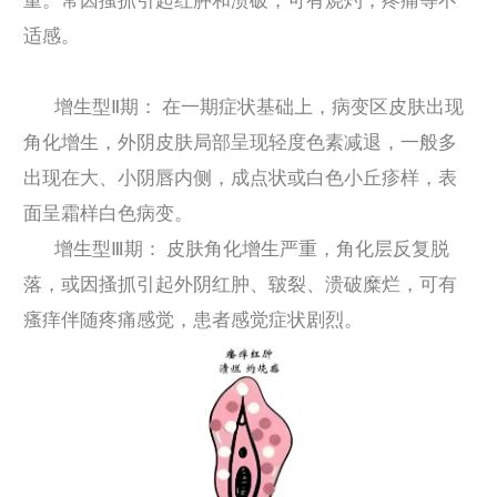
重。常因搔抓引起红肿和溃破，可有烧灼，疼痛等不
适感。
增生型Ⅱ期： 在一期症状基础上，病变区皮肤出现
角化增生，外阴皮肤局部呈现轻度色素减退，一般多
出现在大、小阴唇内侧，成点状或白色小丘疹样，表
面呈霜样白色病变。
增生型Ⅲ期： 皮肤角化增生严重，角化层反复脱
落，或因搔抓引起外阴红肿、皲裂、溃破糜烂，可有
瘙痒伴随疼痛感觉，患者感觉症状剧烈。