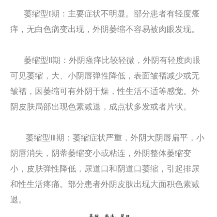
萎缩型I期：主要症状不明显。部分患者有轻度瘙
痒，无白色病变出现，外阴萎缩不容易被肉眼发现。
萎缩型Ⅱ期：外阴瘙痒比较轻微，外阴有轻度肉眼
可见萎缩，大、小阴唇弹性降低，表面皱褶减少或无
皱褶，因萎缩可有外阴干燥，性生活不适等感觉。外
阴皮肤局部出现色素减退，成点状多发或者片状。
萎缩型Ⅲ期：萎缩症状严重，外阴大阴唇扁平，小
阴唇消失，阴蒂萎缩变小或粘连，外阴整体萎缩变
小，皮肤弹性降低，尿道口和阴道口萎缩，引起排尿
和性生活疼痛。部分患者外阴皮肤出现大面积色素减
退。