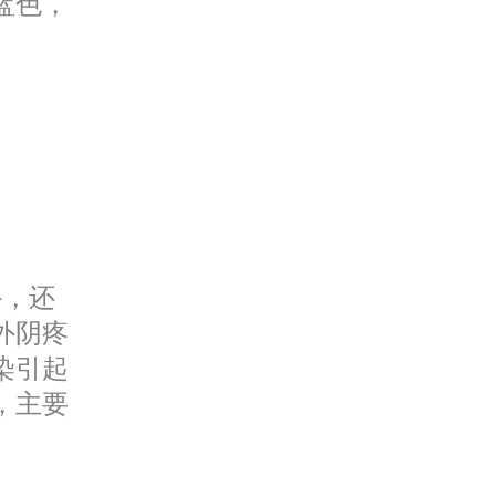
蓝色，
外，还
外阴疼
染引起
，主要