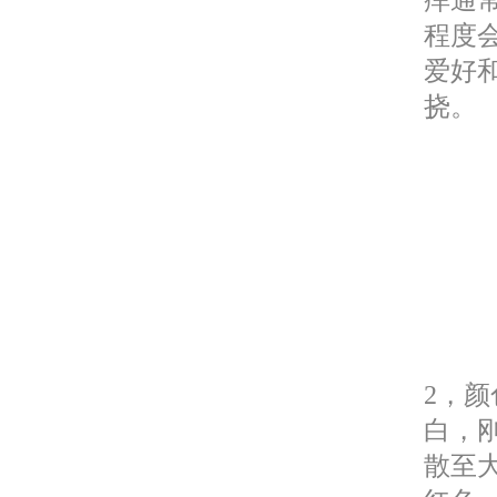
程度
爱好
挠。
2，
白，
散至