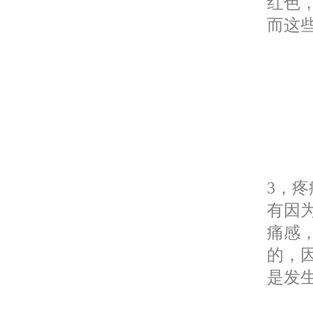
红色
而这
3，
有因
痛感
的，
是发