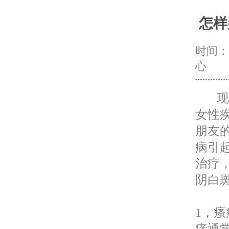
怎样
时间：20
心
现在
女性
朋友
病引
治疗
阴白
1，
痒通