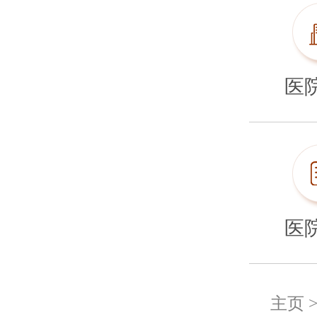
医
医
主页