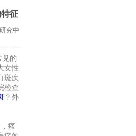
的特征
研究中
常见的
大女性
白斑疾
院检查
斑
？外
一，瘙
瘙痒的