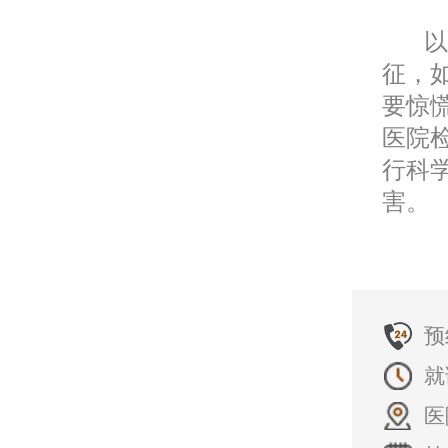
以上
征，
要惊
医院
行科
害。
预
就
医