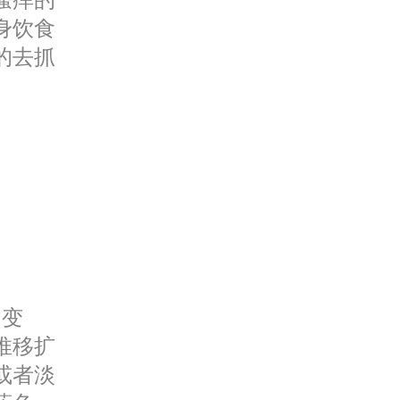
身饮食
的去抓
阴变
推移扩
或者淡