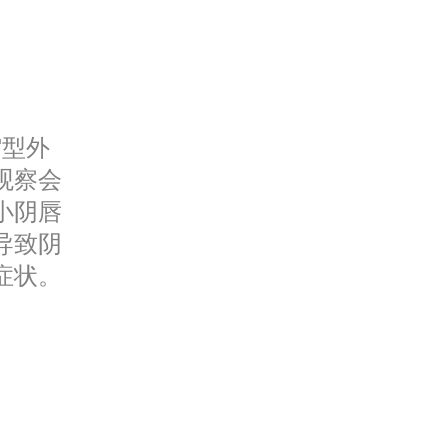
缩型外
观察会
小阴唇
导致阴
症状。