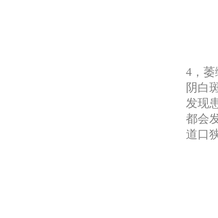
4，
阴白
发现
都会
道口