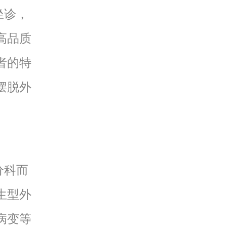
坐诊，
高品质
者的特
摆脱外
分科而
生型外
病变等