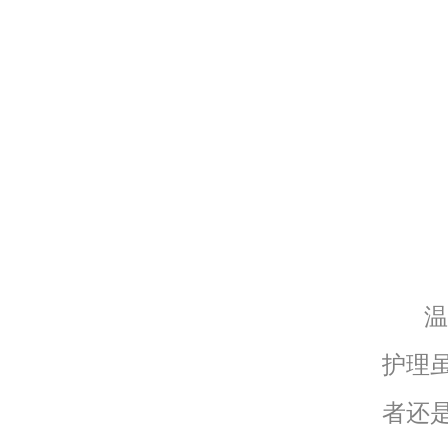
温馨
护理
者还