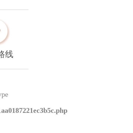
路线
ype
1aa0187221ec3b5c.php