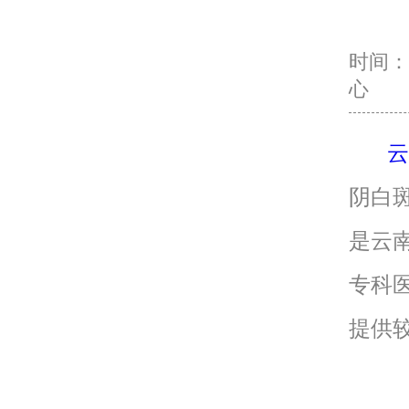
时间：20
心
云
阴白
是云
专科
提供