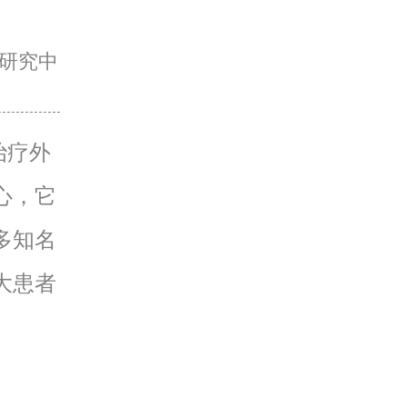
研究中
治疗外
心，它
多知名
大患者
。