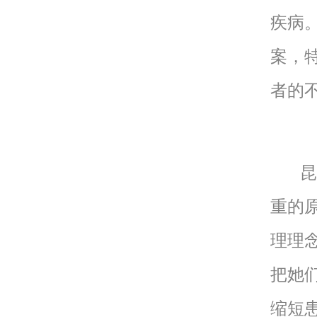
疾病
案，
者的
昆明
重的
理理
把她
缩短