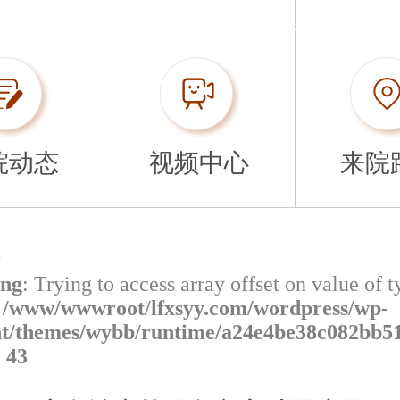
院动态
视频中心
来院
>
ng
: Trying to access array offset on value of t
n
/www/wwwroot/lfxsyy.com/wordpress/wp-
nt/themes/wybb/runtime/a24e4be38c082bb5
e
43