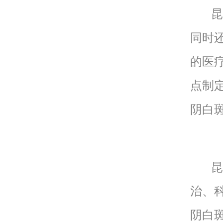
昆明
同时
的医
点制
阴白
昆明
治、
阴白