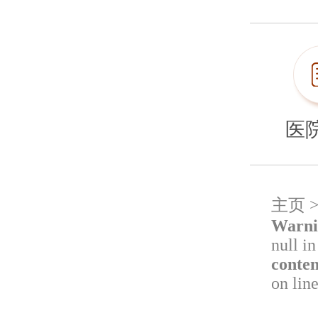
医
主页
Warni
null i
conte
on lin