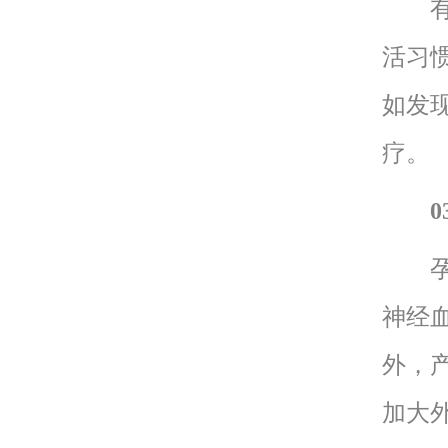
有遗
活习
如发
疗。
0
孕妇
神经
外，
加大