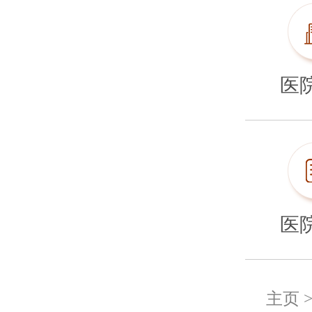
医
医
主页