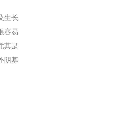
及生长
很容易
尤其是
外阴基
。