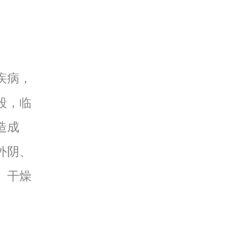
疾病，
段，临
造成
外阴、
、干燥