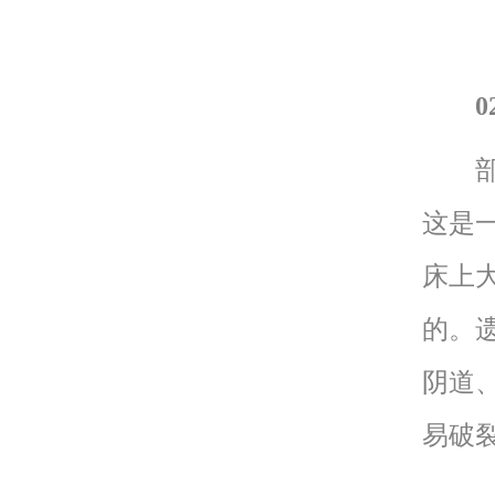
0
部分
这是
床上
的。
阴道
易破