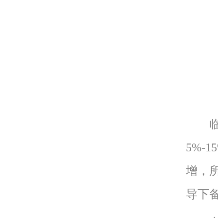
临床
5%-
增，
导下