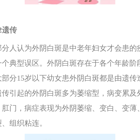
2遗传
人认为外阴白斑是中老年妇女才会患的
一个典型误区。外阴白斑存在于各个年龄阶
大部分15岁以下幼女患外阴白斑都是由遗传
遗传引起的外阴白斑多为萎缩型，病变累及
、肛门，病症表现为外阴萎缩、变白、变薄
裂、组织粘连。