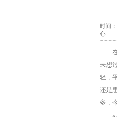
时间：20
心
在众
未想
轻，
还是
多，