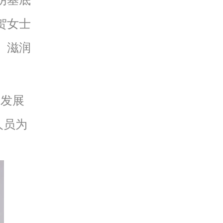
阴基底
贺女士
、滋润
发展
人员为