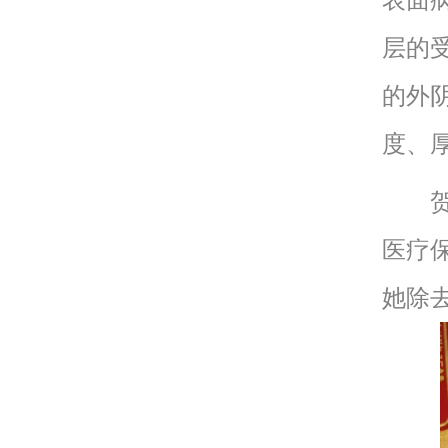
表面
层的
的外
度、
贺女
医疗
她除