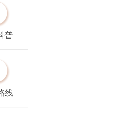
科普
路线