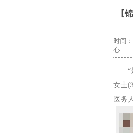
【锦
时间：20
心
“是
女士(
医务