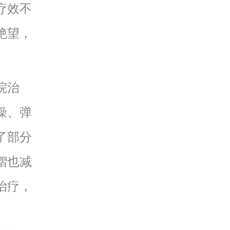
疗效不
绝望，
院治
燥、弹
了部分
褶也减
治疗，