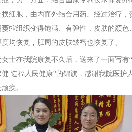
病症，另一方面，结合国家专利技术修复外
受损细胞，由内而外结合用药。经过治疗，
阴萎缩组织变得饱满、有弹性，皮肤的颜色
厚度均恢复，肛周的皮肤皱褶也恢复了。
士在我院康复不久后，送来了一面写有“
保健 造福人民健康”的锦旗，感谢我院医护
去顽疾。