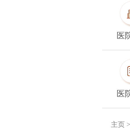
医
医
主页