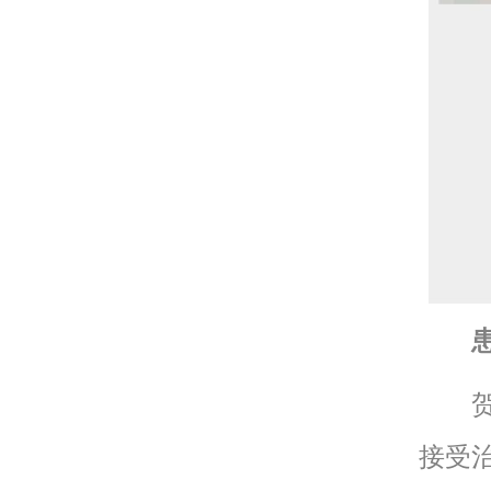
贺女
接受