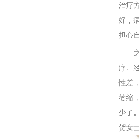
治疗
好，
担心
之后
疗。
性差
萎缩
少了
贺女