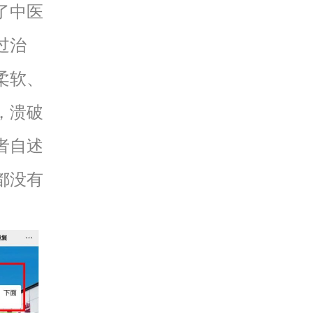
了中医
过治
柔软、
，溃破
者自述
都没有