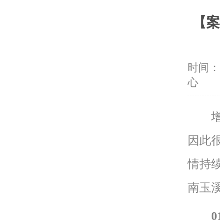
【案
时间：20
心
增生
因此
情持续
南玉