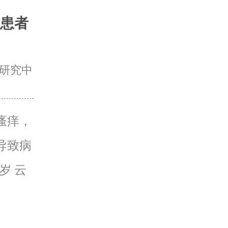
患者
研究中
瘙痒，
导致病
岁 云