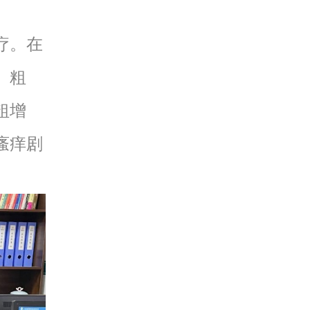
疗。在
、粗
粗增
瘙痒剧