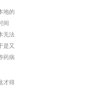
本地的
时间
本无法
于是又
停药病
这才得