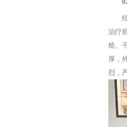
经人
治疗
糙、
厚，
烈，