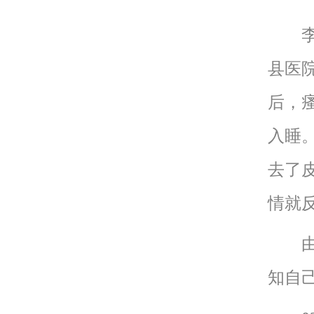
李女
县医
后，
入睡
去了
情就
由于
知自