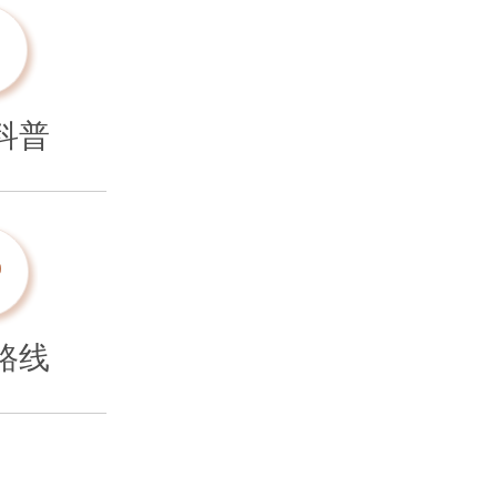
科普
路线