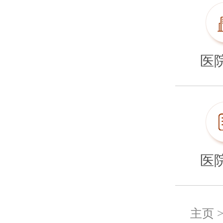
医
医
主页