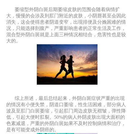
萎缩型外阴白斑后期萎缩皮肤的范围会随着病情扩
大，慢慢的会涉及到肛门附近的皮肤，小阴唇甚至会因此
消失，这会使得患者阴道变窄，出现排便及分娩困难的情
况，只能选择剖腹产，严重影响患者的正常生活及工作，
混合型外阴白斑就是上面三种情况相结合，危害性也是较
大的。
综上所述，最后总结起来，外阴白斑症状严重的出现
的情况有小便失禁，阴道口萎缩，性生活困难，部分病人
波及至肛门白斑萎缩，引起肛门周边皮肤无褶皱，弹性降
低，引起大便时肛裂。50%的病人外阴皮肤出现大面积的
色素减退，严重的外阴白斑如果不及时控制病情和治疗，
是有可能变成外阴癌的。