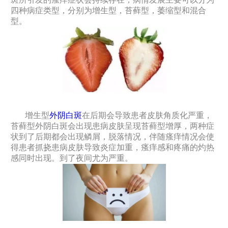
四种病症类型，分别为增生型，苔藓型，萎缩型和混合
型。
增生型
外阴白斑
在后期会导致患者皮肤角质化严重，
苔藓型外阴白斑会出现患病皮肤呈现苔藓型增厚，两种症
状到了后期都会出现鳞屑，脱落情况，伴随瘙痒情况会使
得患者抓挠患病皮肤导致炎症加重，瘙痒感和疼痛的灼热
感同时出现。到了夜间尤为严重。