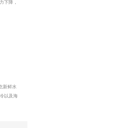
力下降，
吃新鲜水
冷以及海