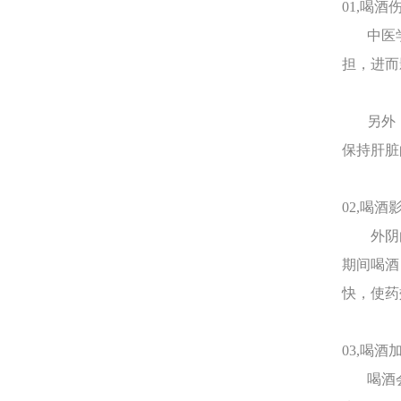
01,喝酒
中医学
担，进而
另外，
保持肝脏
02,喝
外阴白
期间喝酒
快，使药
03,喝
喝酒会