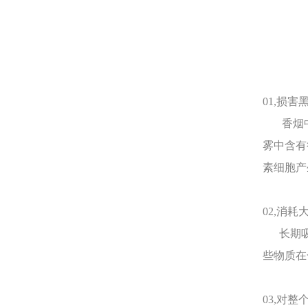
01,损害
香烟中
雾中含有
素细胞产
02,消耗
长期吸
些物质在
03,对