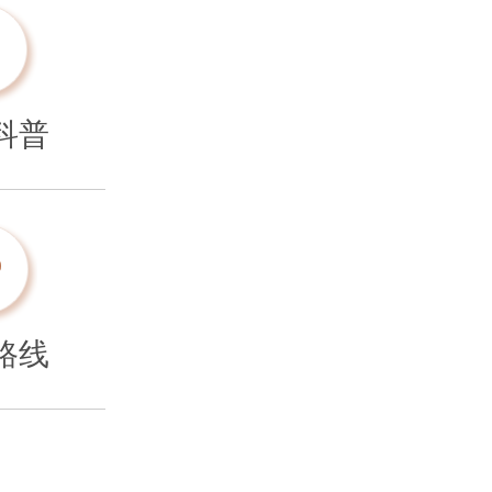
科普
路线