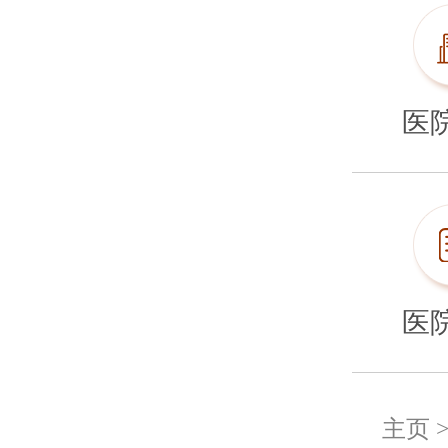
医
医
主页