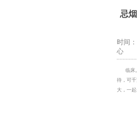
忌烟
时间：20
心
临床上
待，可千
大，一起