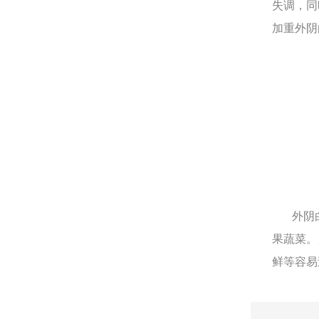
失调，同
加重外阴
外阴白
果蔬菜。
鲜等容易