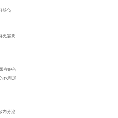
肝脏负
群更需要
果在服药
的代谢加
致内分泌