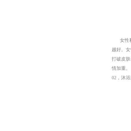
女性私
越好。女
打破皮肤
情加重。
02，沐