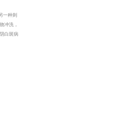
另一种则
物冲洗，
阴白斑病