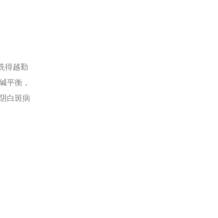
洗得越勤
碱平衡，
阴白斑病