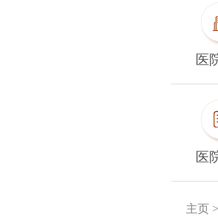
医
医
主页