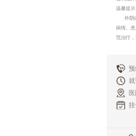
温馨提示
外阴白
病情。患
范治疗，
预
就
医
挂