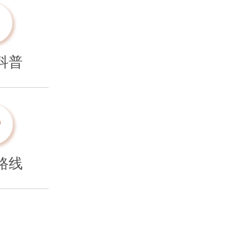
科普
路线