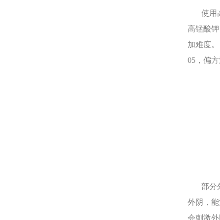
使用高
高锰酸钾
加难度。
05，偏
部分外
外阴，能
会刺激外