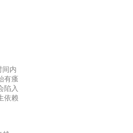
时间内
始有瘙
会陷入
生依赖