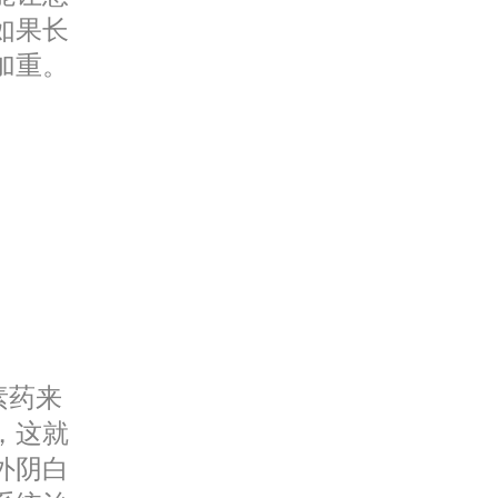
如果长
加重。
素药来
，这就
外阴白