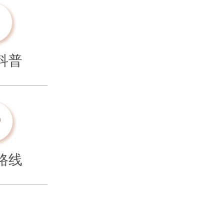
科普
路线