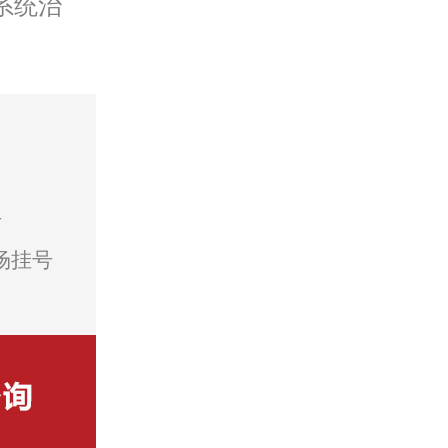
系统治
号
场挂号