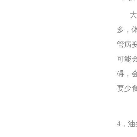
大多
多，
管病
可能
碍，
要少
4，油