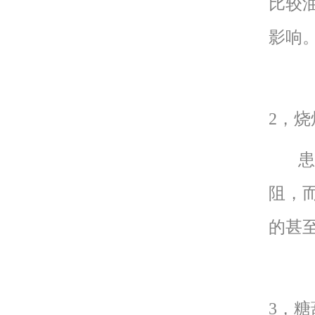
比较
影响
2，烧
患者
阻，
的甚
3，糖