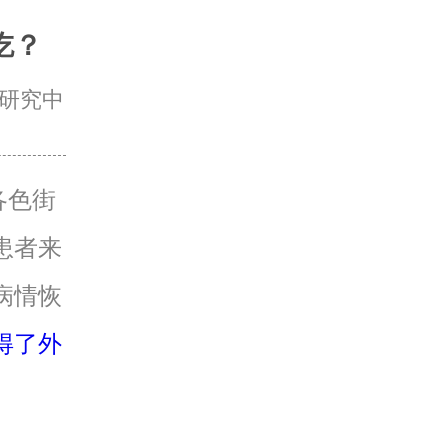
吃？
研究中
各色街
患者来
病情恢
得了外