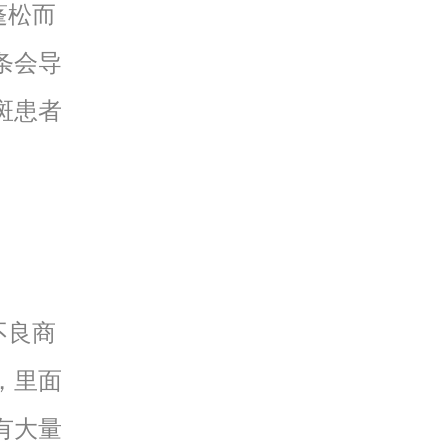
蓬松而
条会导
斑患者
不良商
，里面
有大量