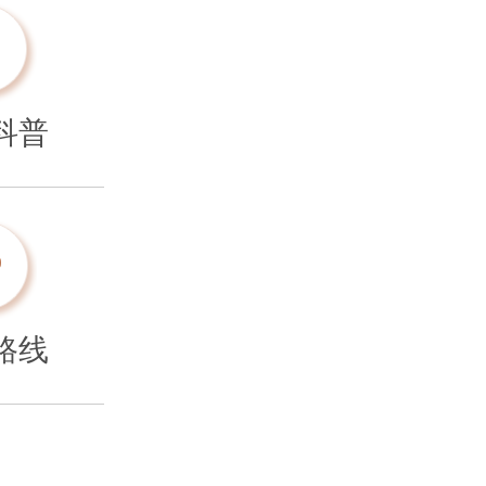
科普
路线