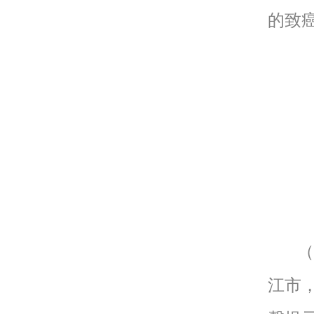
的致
（昆
江市