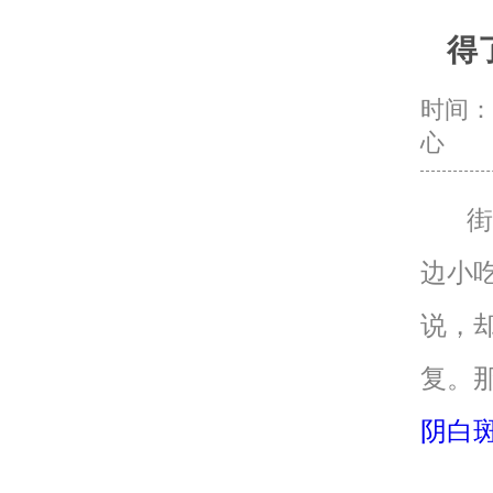
得
时间：20
心
街边
边小
说，
复。
阴白