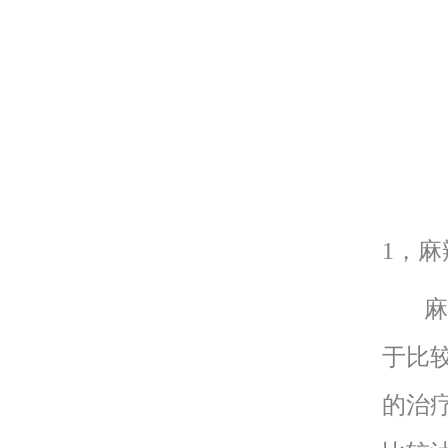
1，麻
麻辣
于比
的治