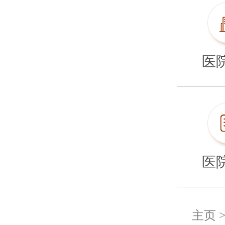
医
医
主页