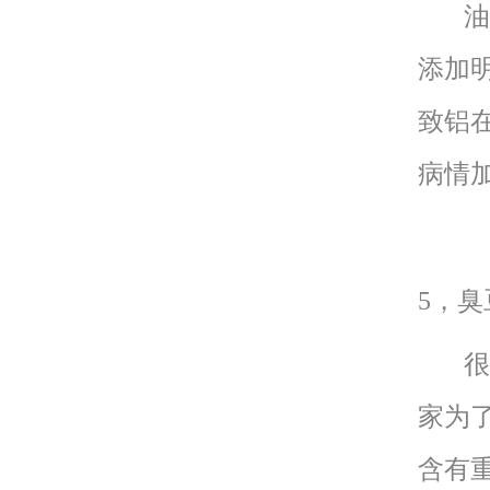
油条
添加
致铝
病情
5，臭
很多
家为
含有