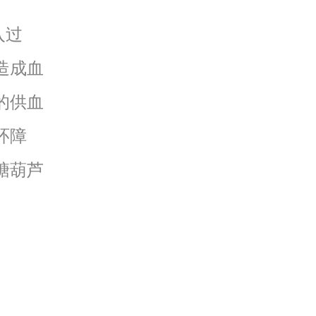
入过
造成血
的供血
环障
糖葫芦