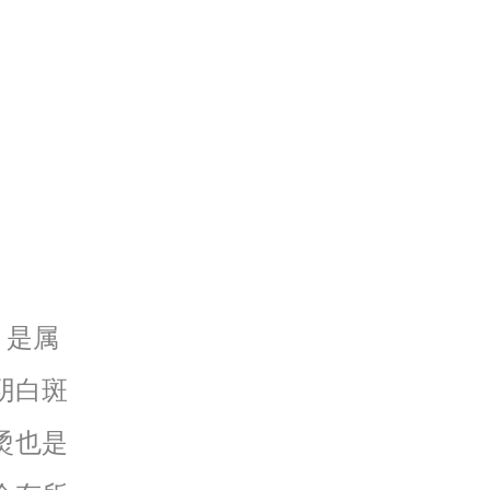
，是属
阴白斑
烫也是